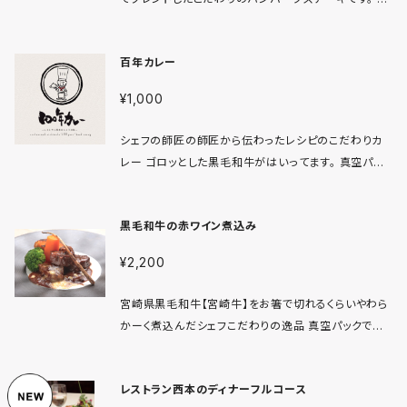
空パックで保存しておりますので湯煎でお召し上がりく
ださいませ。 ※封を少し開けていただければ電子レン
百年カレー
ジも可です。 賞味期限は冷蔵保存8日間 冷凍保存も可
です。
¥1,000
シェフの師匠の師匠から伝わったレシピのこだわりカ
レー ゴロッとした黒毛和牛がはいってます。 真空パッ
クで保存しておりますので湯煎でお召し上がりください
ませ。 ※封を少し開けていただき器にいれてラップをす
黒毛和牛の赤ワイン煮込み
れば電子レンジも可です。 賞味期限は冷蔵保存30日
間 冷凍保存も可です。
¥2,200
宮崎県黒毛和牛【宮崎牛】をお箸で切れるくらいやわら
かーく煮込んだシェフこだわりの逸品 真空パックで保
存しておりますので湯煎でお召し上がりくださいませ。
ご自宅でレストランの味をぜひご堪能ください。 賞味期
レストラン西本のディナーフルコース
限は冷蔵保存20日間 冷凍保存も可です。