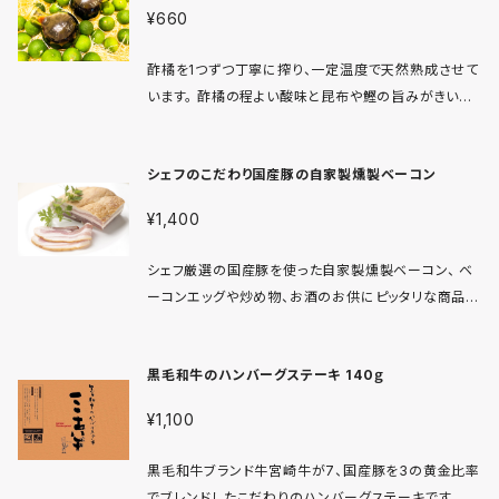
激が特徴です。 サラダや炒め物、焼き物はもちろん、餃
¥660
子やタコスのディップとしても最適です。さまざまな料
理との相性が抜群で、あなたの食卓を一瞬で華やかに
酢橘を1つずつ丁寧に搾り、一定温度で天然熟成させて
してくれることでしょう。 トッピングとして使えば、スパイ
います。 酢橘の程よい酸味と昆布や鰹の旨みがきいた
シーさがグッと引き立ち、料理をより美味しく仕上げま
まろやかな風味が特徴のポン酢です。 和洋中、幅広い
す。料理初心者から上級者まで、幅広い方に楽しんでい
料理にお使い頂けます。 従業員より「市販のポン酢に
ただける1品です。 ■保存方法とお知らせ 賞味期限は
シェフのこだわり国産豚の自家製燻製ベーコン
戻れない！！」と有難いお言葉を頂いております。
冷蔵保存で1ヶ月間。開封後はなるべく早めにご使用く
ださい。 ぜひこの機会に、シェフのこだわりが詰まった
¥1,400
チリソースで、毎日の食卓を豊かに彩ってみてくださ
い！
シェフ厳選の国産豚を使った自家製燻製ベーコン、 ベ
ーコンエッグや炒め物、お酒のお供にピッタリな商品で
す。 保存料未使用無添加100g入り 中心は生の状態で
すので加熱してお使いください。
黒毛和牛のハンバーグステーキ 140ｇ
¥1,100
黒毛和牛ブランド牛宮崎牛が7、国産豚を3の黄金比率
でブレンドしたこだわりのハンバーグステーキです。 真