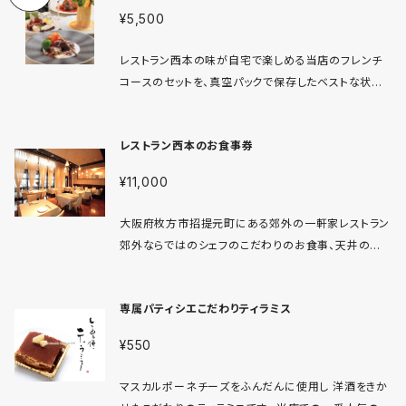
¥5,500
レストラン西本の味が自宅で楽しめる当店のフレンチ
コースのセットを、真空パックで保存したベストな状態
でお届けいたします。前菜の”ひらひら農園の愛情野菜
のサラダ”で始まり、季節の一品料理、有機野菜のポタ
レストラン西本のお食事券
ージュスープ、魚料理、メインの肉料理は、”黒毛和牛の
赤ワイン煮込み自家製デミグラスソース”にパン、締め
¥11,000
のデザートまでついた豪華セットです調理方法はいたっ
て簡単。湯煎をするだけ。大切な人とのお食事や、ホー
大阪府枚方市招提元町にある郊外の一軒家レストラン
ムパーティなどにぴったりの商品です。
郊外ならではのシェフのこだわりのお食事、天井の高
いので居心地の良い落ち着いたお店 レストラン西本の
お食事券です。 お祝いのプレゼントや感謝の 計9品の
専属パティシエこだわりティラミス
コース料理と乾杯のドリンクのついた1万円ぶんの食事
券になります。
¥550
マスカルポーネチーズをふんだんに使用し 洋酒をきか