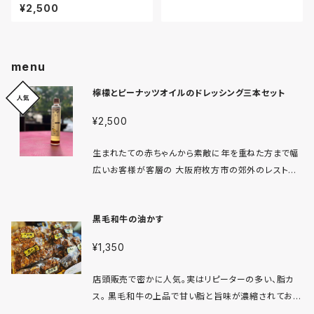
¥2,500
menu
檸檬とピーナッツオイルのドレッシング三本セット
¥2,500
生まれたての赤ちゃんから素敵に年を重ねた方まで幅
広いお客様が客層の 大阪府枚方市の郊外のレストラ
ンのこだわりのドレッシング 自家製の醬油とピーナッ
ツオイル、レモンがベースの 40年以上のベテランシェ
黒毛和牛の油かす
フによる どこか懐かしさを感じさせる味わいです。 醬
油は日本人にはなじみ深く飽きがこず野菜をお楽しみ
¥1,350
いただけて またオイルベースのドレッシングなので苦
みのある野菜がマイルドになり 「ここのドレッシングな
店頭販売で密かに人気。実はリピーターの多い、脂カ
ら子供が野菜を食べるの〜」など野菜嫌いなお子様で
ス。 黒毛和牛の上品で甘い脂と旨味が濃縮されてお
も美味しく野菜をお楽しみいただいております。 特定原
り、素うどんやお好み焼きにトッピングするだけでお店