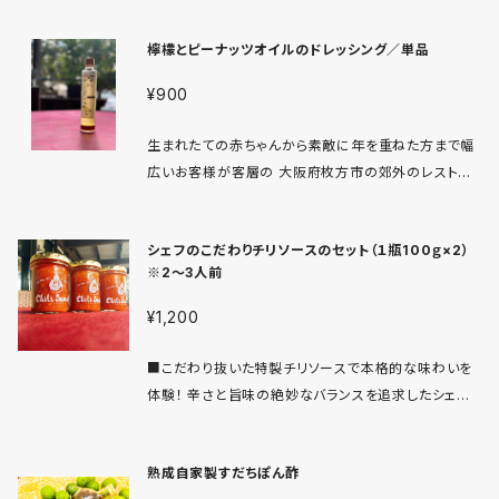
材料：落花生、小麦、大豆を含む 常温保存3ヵ月 冷蔵
の味に様変わりするほどパワフルなお味です。 大勢で
保存5か月 ※冷蔵保存の場合オイルが固まりますの
檸檬とピーナッツオイルのドレッシング／単品
も贅沢に、様々な楽しみ方をお試し頂けるように、60g
で、使う少し前に常温に出してご利用ください 品質に
×5袋のセットです。 ざくざくとした食感にじゅわ〜っと
は何の問題もございませんのでご安心くださいませ。
¥900
広がる濃厚な旨味。 一度食べたらクセになること間違
いなし。 あなたの料理の新たなスタイルを作り出す、特
生まれたての赤ちゃんから素敵に年を重ねた方まで幅
別な食材です。 少量でお買い求め頂く場合は店頭販売
広いお客様が客層の 大阪府枚方市の郊外のレストラ
を推奨しております。
ンのこだわりのドレッシング 自家製の醬油とピーナッ
ツオイル、レモンがベースの 40年以上のベテランシェ
シェフのこだわりチリソースのセット（１瓶100ｇ×2）
フによる どこか懐かしさを感じさせる味わいです。 醬
※2～3人前
油は日本人にはなじみ深く飽きがこず野菜をお楽しみ
いただけて またオイルベースのドレッシングなので苦
¥1,200
みのある野菜がマイルドになり 「ここのドレッシングな
ら子供が野菜を食べるの〜」など野菜嫌いなお子様で
■こだわり抜いた特製チリソースで本格的な味わいを
も美味しく野菜をお楽しみいただいております。 特定原
体験！ 辛さと旨味の絶妙なバランスを追求したシェフ
材料：落花生、小麦、大豆を含む 常温保存3ヵ月 冷蔵
の手作りチリソースです。厳選された香辛料と新鮮な素
保存5か月 ※冷蔵保存の場合オイルが固まりますの
材を使用し、深い味わいと香りを引き出しています。辛
で、使う少し前に常温に出してご利用ください 品質に
熟成自家製すだちぽん酢
いものが好きな方にも満足いただける、ピリッとした刺
は何の問題もございませんのでご安心くださいませ。