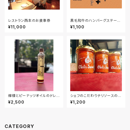
レストラン西本のお食事券
黒毛和牛のハンバーグステーキ
140ｇ
¥11,000
¥1,100
檸檬とピーナッツオイルのドレッ
シェフのこだわりチリソースのセ
シング三本セット
ット（１瓶100ｇ×2）※2～3人前
¥2,500
¥1,200
CATEGORY