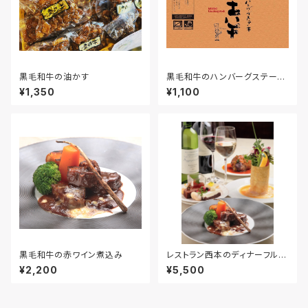
黒毛和牛の油かす
黒毛和牛のハンバーグステーキ
140ｇ
¥1,350
¥1,100
黒毛和牛の赤ワイン煮込み
レストラン西本のディナーフルコ
ース
¥2,200
¥5,500