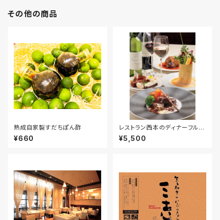
その他の商品
熟成自家製すだちぽん酢
レストラン西本のディナーフルコ
ース
¥660
¥5,500