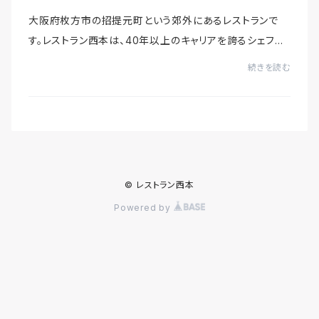
大阪府枚方市の招提元町という郊外にあるレストランで
す。レストラン西本は、40年以上のキャリアを誇るシェフの
地元枚方市の農家直送の旬の食材、黒毛和牛、活オマール
続きを読む
海老、産地直送の鮮魚など、極上の素材を贅...
© レストラン西本
Powered by